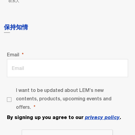
联系人
保持知情
Email
I want to be updated about LEM’s new
contents, products, upcoming events and
offers.
By signing up you agree to our
privacy policy
.