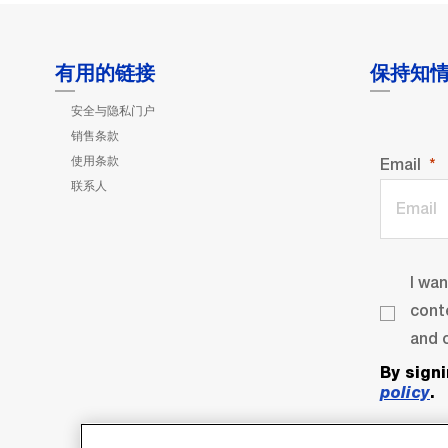
有用的链接
保持知
安全与隐私门户
销售条款
使用条款
Email
联系人
I wa
cont
and o
By sign
policy
.