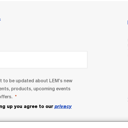
情
nt to be updated about LEM’s new
ents, products, upcoming events
ffers.
ing up you agree to our
privacy