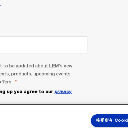
情
nt to be updated about LEM’s new
ents, products, upcoming events
ffers.
ing up you agree to our
privacy
接受所有 Cook