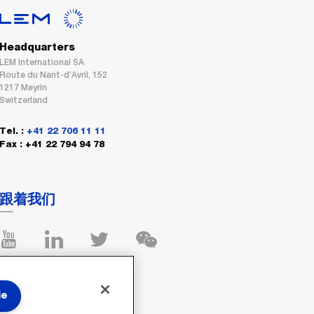
Headquarters
LEM International SA
Route du Nant-d’Avril, 152
1217 Meyrin
Switzerland
Tel. :
+41 22 706 11 11
Fax : +41 22 794 94 78
跟着我们
ie