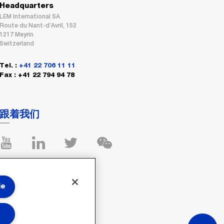
Headquarters
LEM International SA
Route du Nant-d’Avril, 152
1217 Meyrin
Switzerland
Tel. :
+41 22 706 11 11
Fax : +41 22 794 94 78
跟着我们
ie