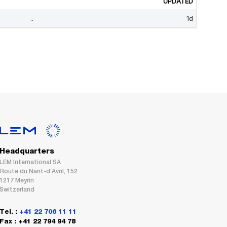
Headquarters
LEM International SA
Route du Nant-d’Avril, 152
1217 Meyrin
Switzerland
Tel. :
+41 22 706 11 11
Fax : +41 22 794 94 78