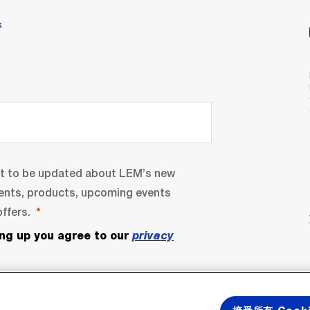
情
nt to be updated about LEM’s new
ents, products, upcoming events
ffers.
ing up you agree to our
privacy