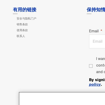
有用的链接
保持知
安全与隐私门户
销售条款
使用条款
Email
联系人
I wa
cont
and o
By sign
policy
.