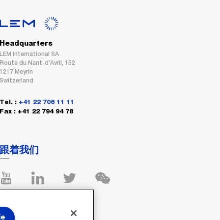
Headquarters
LEM International SA
Route du Nant-d’Avril, 152
1217 Meyrin
Switzerland
Tel. :
+41 22 706 11 11
Fax : +41 22 794 94 78
跟着我们
ie