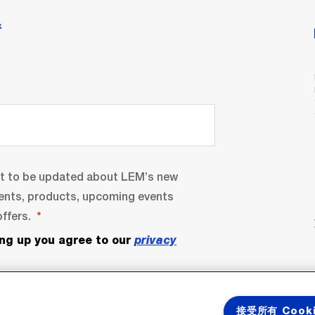
情
nt to be updated about LEM’s new
ents, products, upcoming events
ffers.
ing up you agree to our
privacy
接受所有 Cook