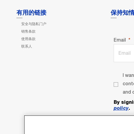
有用的链接
保持知
安全与隐私门户
销售条款
使用条款
Email
联系人
I wa
cont
and o
By sign
policy
.