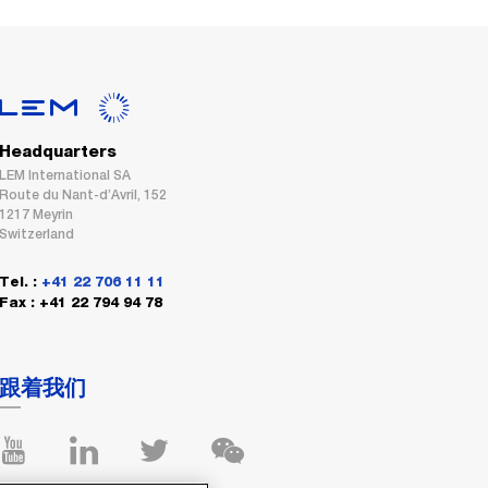
Headquarters
LEM International SA
Route du Nant-d’Avril, 152
1217 Meyrin
Switzerland
Tel. :
+41 22 706 11 11
Fax : +41 22 794 94 78
跟着我们