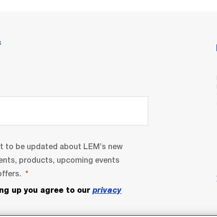
情
nt to be updated about LEM’s new
ents, products, upcoming events
ffers.
ing up you agree to our
privacy