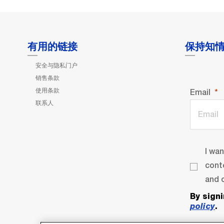
有用的链接
保持知
安全与隐私门户
销售条款
使用条款
Email
联系人
I wa
cont
and o
By sign
policy
.