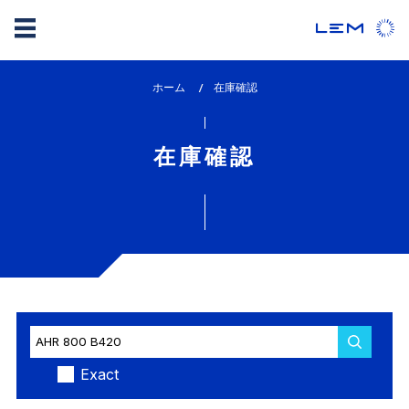
メ
ホーム
lem_current_page
在庫確認
イ
:
ン
コ
在庫確認
ン
テ
ン
ツ
に
移
動