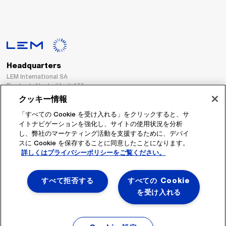
Headquarters
LEM International SA
Route du Nant-d’Avril, 152
1217 Meyrin
クッキー情報
Switzerland
「すべての Cookie を受け入れる」をクリックすると、サ
イトナビゲーションを強化し、サイトの使用状況を分析
Tel. :
+41 22 706 11 11
し、弊社のマーケティング活動を支援するために、デバイ
Fax : +41 22 794 94 78
スに Cookie を保存することに同意したことになります。
詳しくはプライバシーポリシーをご覧ください。
フォローする
すべて拒否する
すべての Cookie
を受け入れる