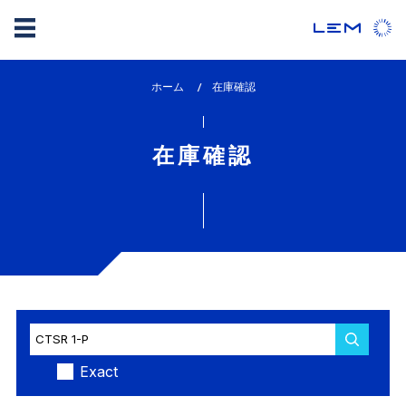
メ
ホーム
lem_current_page
在庫確認
イ
:
ン
コ
在庫確認
ン
テ
ン
ツ
に
移
動