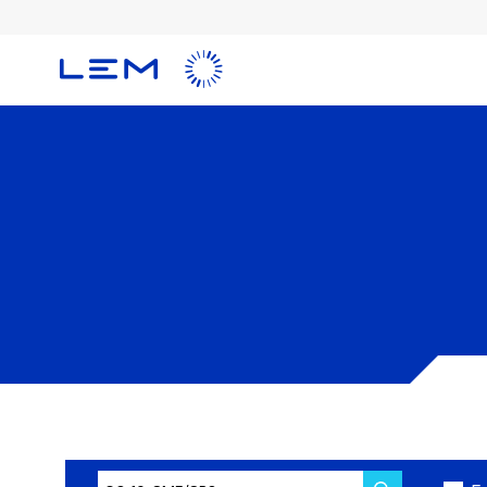
メ
イ
ン
コ
ン
テ
ン
ツ
に
移
動