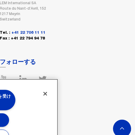
LEM International SA
Route du Nant-d’Avril, 152
1217 Meyrin
Switzerland
Tel. :
+41 22 706 11 11
Fax : +41 22 794 94 78
フォローする
 を受け
る