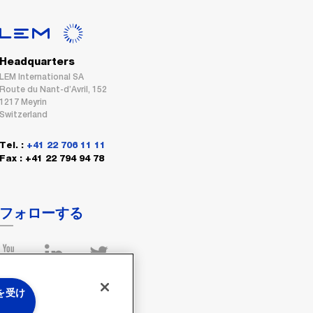
Headquarters
LEM International SA
Route du Nant-d’Avril, 152
1217 Meyrin
Switzerland
Tel. :
+41 22 706 11 11
Fax : +41 22 794 94 78
フォローする
 を受け