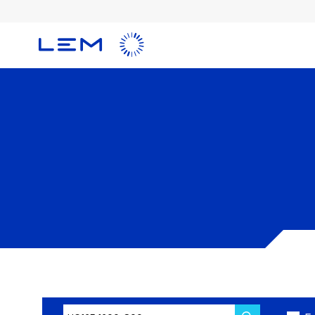
メ
イ
ン
コ
ン
テ
ン
ツ
に
移
動