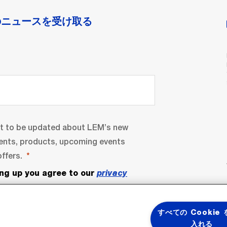
のニュースを受け取る
nt to be updated about LEM’s new
ents, products, upcoming events
ffers.
ing up you agree to our
privacy
すべての Cookie
入れる