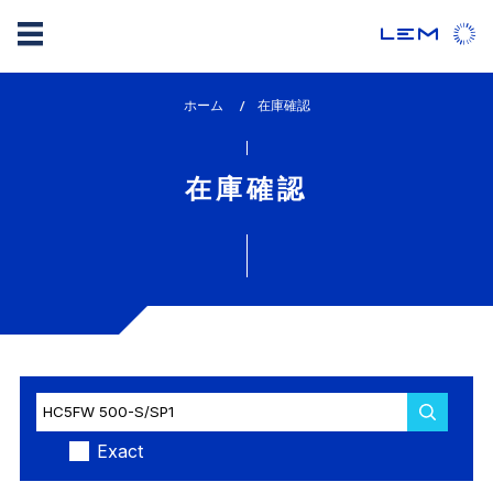
メ
ホーム
lem_current_page
在庫確認
イ
:
ン
コ
在庫確認
ン
テ
ン
ツ
に
移
動