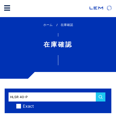
メ
ホーム
lem_current_page
在庫確認
イ
:
ン
コ
在庫確認
ン
テ
ン
ツ
に
移
動