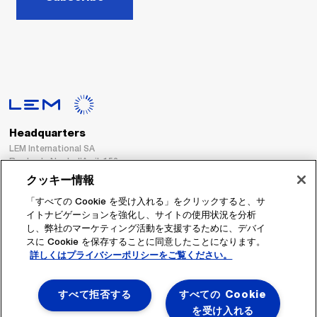
Headquarters
LEM International SA
Route du Nant-d’Avril, 152
1217 Meyrin
クッキー情報
Switzerland
「すべての Cookie を受け入れる」をクリックすると、サ
イトナビゲーションを強化し、サイトの使用状況を分析
Tel. :
+41 22 706 11 11
し、弊社のマーケティング活動を支援するために、デバイ
Fax : +41 22 794 94 78
スに Cookie を保存することに同意したことになります。
詳しくはプライバシーポリシーをご覧ください。
フォローする
すべて拒否する
すべての Cookie
を受け入れる