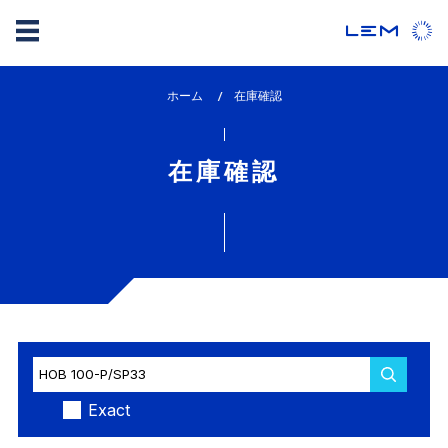
メ
ホーム
lem_current_page
在庫確認
イ
:
ン
コ
在庫確認
ン
テ
ン
ツ
に
移
動