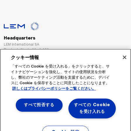
Headquarters
LEM International SA
Route du Nant-d’Avril, 152
1217 Meyrin
クッキー情報
Switzerland
「すべての Cookie を受け入れる」をクリックすると、サ
イトナビゲーションを強化し、サイトの使用状況を分析
Tel. :
+41 22 706 11 11
し、弊社のマーケティング活動を支援するために、デバイ
Fax : +41 22 794 94 78
スに Cookie を保存することに同意したことになります。
詳しくはプライバシーポリシーをご覧ください。
フォローする
すべて拒否する
すべての Cookie
を受け入れる