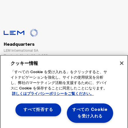
Headquarters
LEM International SA
Route du Nant-d’Avril, 152
1217 Meyrin
クッキー情報
Switzerland
「すべての Cookie を受け入れる」をクリックすると、サ
イトナビゲーションを強化し、サイトの使用状況を分析
Tel. :
+41 22 706 11 11
し、弊社のマーケティング活動を支援するために、デバイ
Fax : +41 22 794 94 78
スに Cookie を保存することに同意したことになります。
詳しくはプライバシーポリシーをご覧ください。
フォローする
すべて拒否する
すべての Cookie
を受け入れる