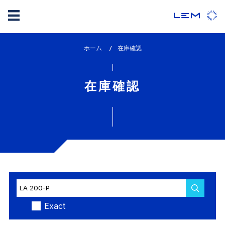
メ
ホーム
lem_current_page
在庫確認
イ
:
ン
コ
在庫確認
ン
テ
ン
ツ
に
移
動