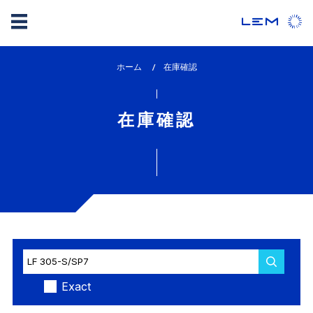
メ
ホーム
lem_current_page
在庫確認
イ
:
ン
コ
在庫確認
ン
テ
ン
ツ
に
移
動