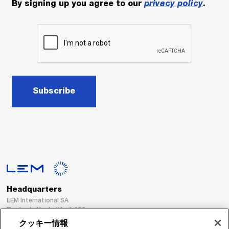
By signing up you agree to our
privacy policy
.
Subscribe
Headquarters
LEM International SA
Route du Nant-d’Avril, 152
1217 Meyrin
クッキー情報
Switzerland