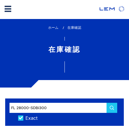
メ
ホーム
lem_current_page
在庫確認
イ
:
ン
コ
在庫確認
ン
テ
ン
ツ
に
移
動