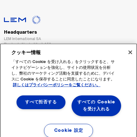
Headquarters
LEM International SA
Route du Nant-d’Avril, 152
1217 Meyrin
クッキー情報
Switzerland
「すべての Cookie を受け入れる」をクリックすると、サ
イトナビゲーションを強化し、サイトの使用状況を分析
Tel. :
+41 22 706 11 11
し、弊社のマーケティング活動を支援するために、デバイ
Fax : +41 22 794 94 78
スに Cookie を保存することに同意したことになります。
詳しくはプライバシーポリシーをご覧ください。
フォローする
すべて拒否する
すべての Cookie
を受け入れる
Cookie 設定