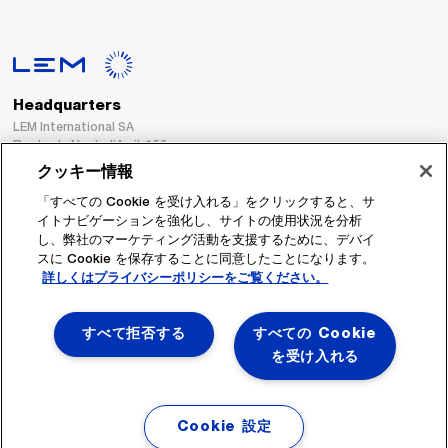
Headquarters
LEM International SA
Route du Nant-d’Avril, 152
1217 Meyrin
クッキー情報
Switzerland
「すべての Cookie を受け入れる」をクリックすると、サ
イトナビゲーションを強化し、サイトの使用状況を分析
Tel. :
+41 22 706 11 11
し、弊社のマーケティング活動を支援するために、デバイ
Fax : +41 22 794 94 78
スに Cookie を保存することに同意したことになります。
詳しくはプライバシーポリシーをご覧ください。
フォローする
すべて拒否する
すべての Cookie
を受け入れる
Cookie 設定