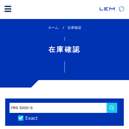
メ
ホーム
lem_current_page
在庫確認
イ
:
ン
コ
在庫確認
ン
テ
ン
ツ
に
移
動