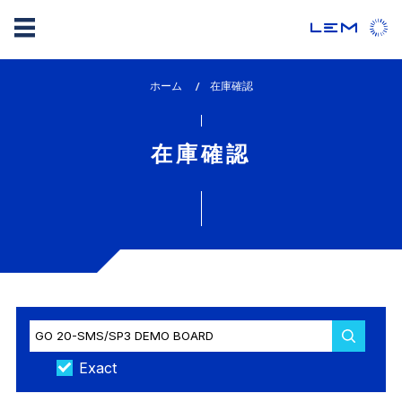
メ
ホーム
lem_current_page
在庫確認
イ
:
ン
コ
在庫確認
ン
テ
ン
ツ
に
移
動