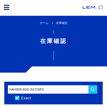
メ
ホーム
lem_current_page
在庫確認
イ
:
ン
コ
在庫確認
ン
テ
ン
ツ
に
移
動