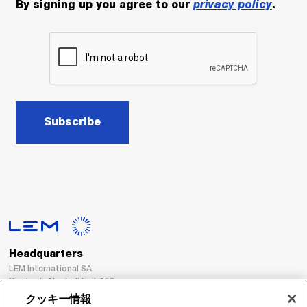
By signing up you agree to our
privacy policy
.
Subscribe
Headquarters
LEM International SA
Route du Nant-d’Avril, 152
1217 Meyrin
クッキー情報
Switzerland