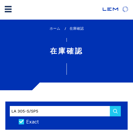
メ
ホーム
lem_current_page
在庫確認
イ
:
ン
コ
在庫確認
ン
テ
ン
ツ
に
移
動