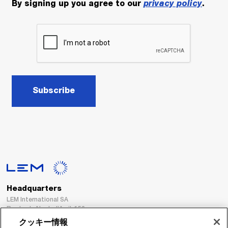
By signing up you agree to our
privacy policy
.
Subscribe
Headquarters
LEM International SA
Route du Nant-d’Avril, 152
1217 Meyrin
クッキー情報
Switzerland