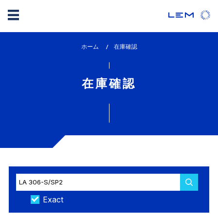
メ
ホーム
lem_current_page
在庫確認
イ
:
ン
コ
在庫確認
ン
テ
ン
ツ
に
移
動