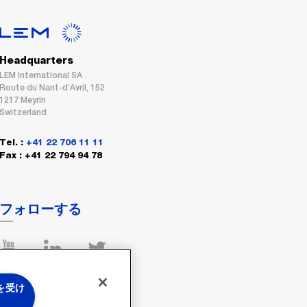
Headquarters
LEM International SA
Route du Nant-d’Avril, 152
1217 Meyrin
Switzerland
Tel. :
+41 22 706 11 11
Fax : +41 22 794 94 78
フォローする
 を受け