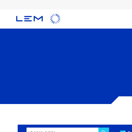
メ
イ
ン
コ
ン
テ
ン
ツ
に
移
動