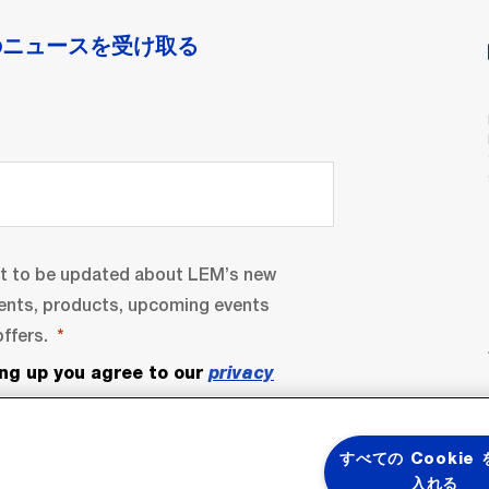
のニュースを受け取る
nt to be updated about LEM’s new
ents, products, upcoming events
ffers.
ing up you agree to our
privacy
すべての Cookie
入れる