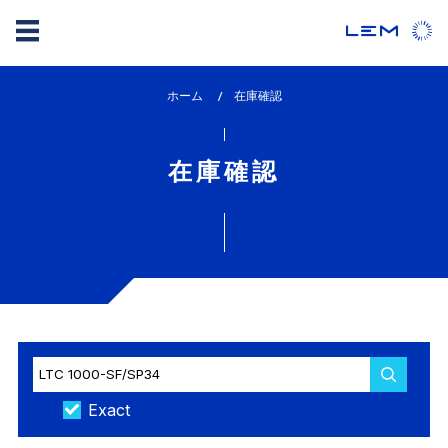
メ
ホーム
lem_current_page
在庫確認
イ
:
ン
コ
在庫確認
ン
テ
ン
ツ
に
移
動