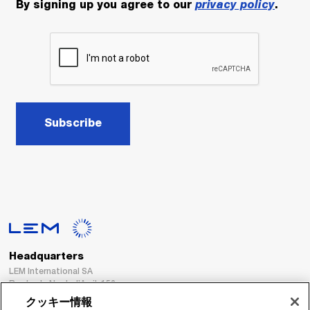
By signing up you agree to our
privacy policy
.
Subscribe
Headquarters
LEM International SA
Route du Nant-d’Avril, 152
1217 Meyrin
クッキー情報
Switzerland