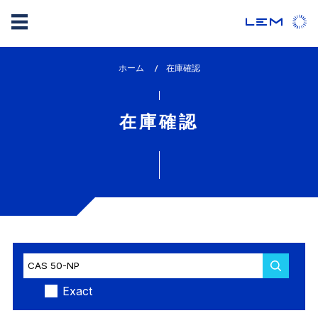
メ
ホーム
lem_current_page
在庫確認
イ
:
ン
コ
在庫確認
ン
テ
ン
ツ
に
移
動