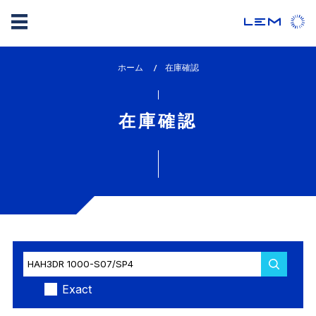
メ
ホーム
lem_current_page
在庫確認
イ
:
ン
コ
在庫確認
ン
テ
ン
ツ
に
移
動