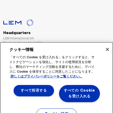
Headquarters
LEM International SA
Route du Nant-d’Avril, 152
1217 Meyrin
クッキー情報
Switzerland
「すべての Cookie を受け入れる」をクリックすると、サ
イトナビゲーションを強化し、サイトの使用状況を分析
Tel. :
+41 22 706 11 11
し、弊社のマーケティング活動を支援するために、デバイ
Fax : +41 22 794 94 78
スに Cookie を保存することに同意したことになります。
詳しくはプライバシーポリシーをご覧ください。
フォローする
すべて拒否する
すべての Cookie
を受け入れる