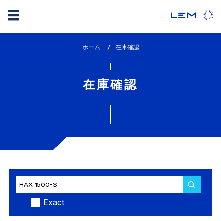
メ
ホーム
lem_current_page
在庫確認
イ
:
ン
コ
在庫確認
ン
テ
ン
ツ
に
移
動