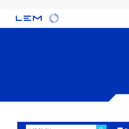
メ
イ
ン
コ
ン
テ
ン
ツ
に
移
動