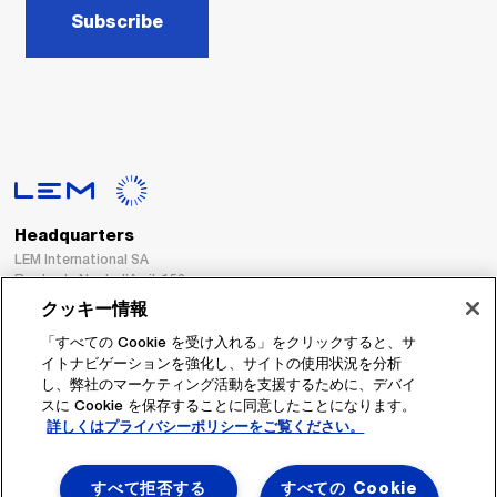
Subscribe
Headquarters
LEM International SA
Route du Nant-d’Avril, 152
1217 Meyrin
クッキー情報
Switzerland
「すべての Cookie を受け入れる」をクリックすると、サ
イトナビゲーションを強化し、サイトの使用状況を分析
Tel. :
+41 22 706 11 11
し、弊社のマーケティング活動を支援するために、デバイ
Fax : +41 22 794 94 78
スに Cookie を保存することに同意したことになります。
詳しくはプライバシーポリシーをご覧ください。
フォローする
すべて拒否する
すべての Cookie