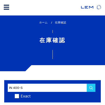
メ
ホーム
lem_current_page
在庫確認
イ
:
ン
コ
在庫確認
ン
テ
ン
ツ
に
移
動