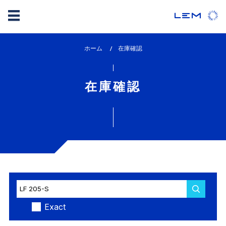
メ
ホーム
lem_current_page
在庫確認
イ
:
ン
コ
在庫確認
ン
テ
ン
ツ
に
移
動