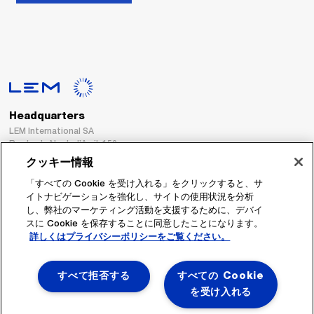
Headquarters
LEM International SA
Route du Nant-d’Avril, 152
1217 Meyrin
クッキー情報
Switzerland
「すべての Cookie を受け入れる」をクリックすると、サ
イトナビゲーションを強化し、サイトの使用状況を分析
Tel. :
+41 22 706 11 11
し、弊社のマーケティング活動を支援するために、デバイ
Fax : +41 22 794 94 78
スに Cookie を保存することに同意したことになります。
詳しくはプライバシーポリシーをご覧ください。
フォローする
すべて拒否する
すべての Cookie
を受け入れる