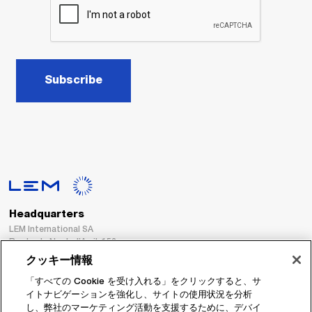
Subscribe
Headquarters
LEM International SA
Route du Nant-d’Avril, 152
1217 Meyrin
クッキー情報
Switzerland
「すべての Cookie を受け入れる」をクリックすると、サ
イトナビゲーションを強化し、サイトの使用状況を分析
Tel. :
+41 22 706 11 11
し、弊社のマーケティング活動を支援するために、デバイ
Fax : +41 22 794 94 78