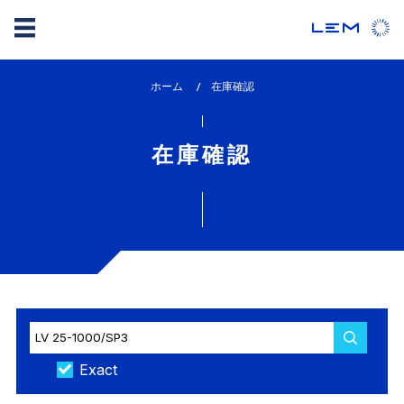
メ
ホーム
lem_current_page
在庫確認
イ
:
ン
コ
在庫確認
ン
テ
ン
ツ
に
移
動