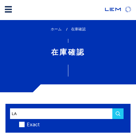
メ
ホーム
lem_current_page
在庫確認
イ
:
ン
コ
在庫確認
ン
テ
ン
ツ
に
移
動