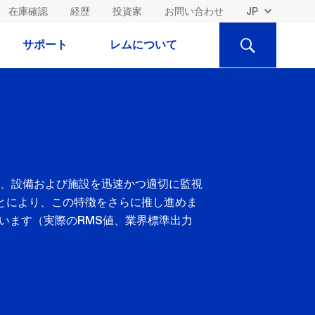
在庫確認
経歴
投資家
お問い合わせ
検
サポート
レムについて
索
、設備および施設を迅速かつ適切に監視
とにより、この特徴をさらに推し進めま
います（実際のRMS値、業界標準出力