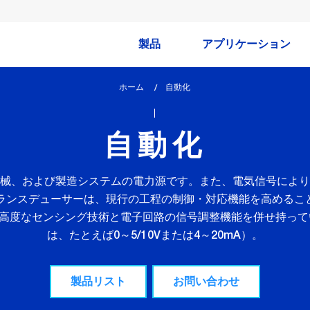
製品
アプリケーション
ホーム
lem_current_page
自動化
:
自動化
械、および製造システムの電力源です。また、電気信号により
トランスデューサーは、現行の工程の制御・対応機能を高めるこ
高度なセンシング技術と電子回路の信号調整機能を併せ持って
は、たとえば0～5/10Vまたは4～20mA）。
製品リスト
お問い合わせ