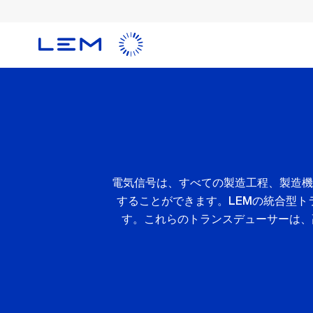
メ
イ
ン
コ
ン
テ
ン
ツ
に
移
電気信号は、すべての製造工程、製造機
動
することができます。LEMの統合型
す。これらのトランスデューサーは、