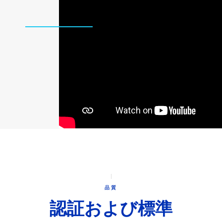
オ
例
品質
認証および標準