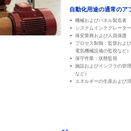
自動化用途の通常のア
機械およびパネル製造者
システムインテグレーター
保安業務および人員保護
プロセス制御：監督およ
電気機械設備の監視など
保守作業：状態監視
施設およびインフラの管
など）
エネルギーの生産および