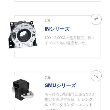
製品
INシリーズ
100～2,000Aの超高精度、低ノ
イズレベルの電流センサ。
製品
SMUシリーズ
あらゆるEV技術で正確なSOC
推定を実現する新しい
シング
ル・モニタリング・ユニット