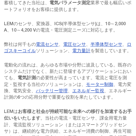
蓄積してきた当社は、
業界で最も幅広いポ
電気パラメータ測定
ートフォリオをお客様に提供します。
LEMのセンサ、変換器、ICS(半導体型センサ)は、10～2,000
A、10～4,200 Vの電流・電圧測定ニーズに対応します。
弊社は何千もの
電流センサ
、
電圧センサ
、
半導体型センサ
、
ロ
ゴスキーコイル
ソリューション、
電力量計
を製造しています。
電動化の流れは、あらゆる市場や分野に波及している。既存の
システムだけでなく、新たに登場するアプリケーションにおい
ても、
の必要性が高まっています。電流と電圧を測
電気計測
定・監視する当社のソリューションは、
モーター制御
、電力変
換、電気安全、
バッテリー管理
、
エネルギー監視
、エネルギー
計測の6つの応用分野で重要な役割を果たしています。
LEMは
お客様と社会が持続可能な未来への移行を加速するお手
。当社の電流・電圧センサ、課金用電力量
伝いをいたします
計、電流監視ソリューション（またはスマートグリッドセン
サ）は、継続的な電力供給、エネルギー消費の制御、再生可能