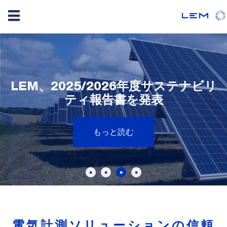
メ
イ
ン
コ
LEM、2025/2026年度サステナビリ
MEET LEM AT INNOTRANS 2026
ロボティクス：現在のセンサICが自
ン
直流用途を超える超高精度電流測定
動化の未来をどう支えているか
ティ報告書を発表
- ベルリン
テ
ン
もっと読む
ツ
もっと読む
もっと読む
もっと読む
に
移
動
電気計測ソリューションの信頼