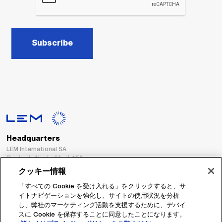
Subscribe
Headquarters
LEM International SA
Route du Nant-d’Avril, 152
1217 Meyrin
クッキー情報
Switzerland
「すべての Cookie を受け入れる」をクリックすると、サ
イトナビゲーションを強化し、サイトの使用状況を分析
Tel. :
+41 22 706 11 11
し、弊社のマーケティング活動を支援するために、デバイ
Fax : +41 22 794 94 78
スに Cookie を保存することに同意したことになります。