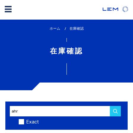
メ
ホーム
lem_current_page
在庫確認
イ
:
ン
コ
在庫確認
ン
テ
ン
ツ
に
移
動