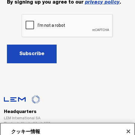
By signing up you agree to our
privacy policy
.
Subscribe
Headquarters
LEM International SA
Route du Nant-d’Avril, 152
1217 Meyrin
クッキー情報
Switzerland