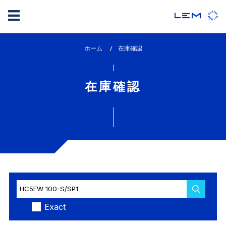
メ
ホーム
lem_current_page
在庫確認
イ
:
ン
コ
在庫確認
ン
テ
ン
ツ
に
移
動