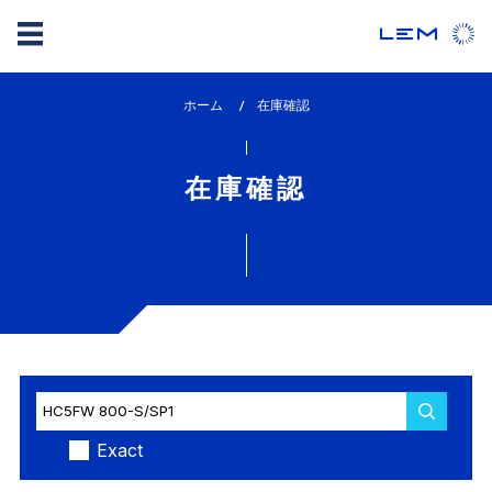
メ
ホーム
lem_current_page
在庫確認
イ
:
ン
コ
在庫確認
ン
テ
ン
ツ
に
移
動