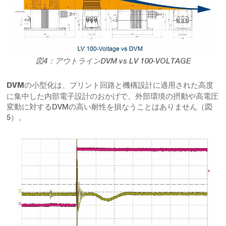
図
：アウトライン
4
DVM vs LV 100-VOLTAGE
の小型化は、プリント回路と機構設計に適用された高度
DVM
に集中した内部電子設計のおかげで、外部環境の摂動や高電圧
変動に対するDVMの高い耐性を損なうことはありません（図
5）。