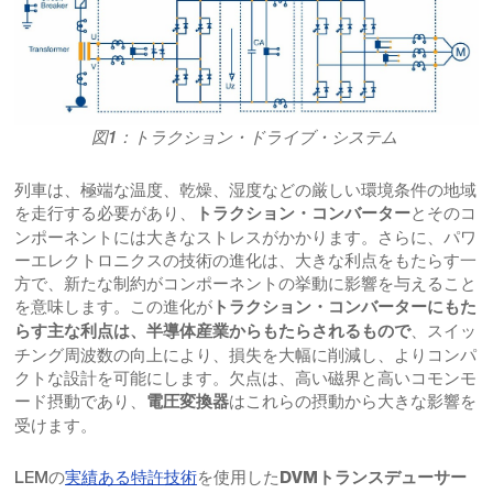
図1：トラクション・ドライブ・システム
列車は、極端な温度、乾燥、湿度などの厳しい環境条件の地域
を走行する必要があり、
とそのコ
トラクション・コンバーター
ンポーネントには大きなストレスがかかります。さらに、パワ
ーエレクトロニクスの技術の進化は、大きな利点をもたらす一
方で、新たな制約がコンポーネントの挙動に影響を与えること
を意味します。この進化が
トラクション・コンバーターにもた
、スイッ
らす主な利点は、半導体産業からもたらされるもので
チング周波数の向上により、損失を大幅に削減し、よりコンパ
クトな設計を可能にします。欠点は、高い磁界と高いコモンモ
ード摂動であり、
はこれらの摂動から大きな影響を
電圧変換器
受けます。
LEMの
実績ある特許技術
を使用した
DVMトランスデューサー