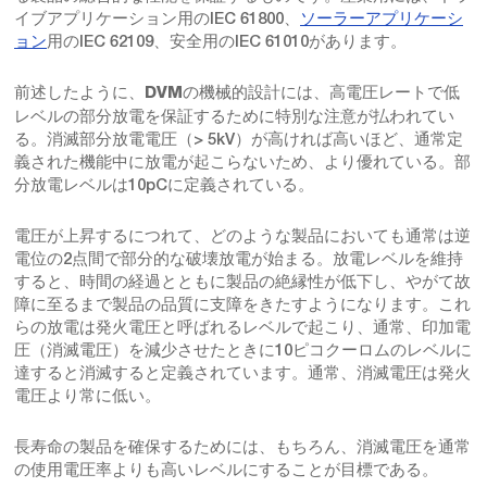
イブアプリケーション用のIEC 61800、
ソーラーアプリケーシ
ョン
用のIEC 62109、安全用のIEC 61010があります。
前述したように、
の機械的設計には、高電圧レートで低
DVM
レベルの部分放電を保証するために特別な注意が払われてい
る。消滅部分放電電圧（> 5kV）が高ければ高いほど、通常定
義された機能中に放電が起こらないため、より優れている。部
分放電レベルは10pCに定義されている。
電圧が上昇するにつれて、どのような製品においても通常は逆
電位の2点間で部分的な破壊放電が始まる。放電レベルを維持
すると、時間の経過とともに製品の絶縁性が低下し、やがて故
障に至るまで製品の品質に支障をきたすようになります。これ
らの放電は発火電圧と呼ばれるレベルで起こり、通常、印加電
圧（消滅電圧）を減少させたときに10ピコクーロムのレベルに
達すると消滅すると定義されています。通常、消滅電圧は発火
電圧より常に低い。
長寿命の製品を確保するためには、もちろん、消滅電圧を通常
の使用電圧率よりも高いレベルにすることが目標である。