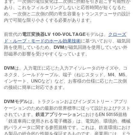
ます。一次側の電位変化は二次側に摂動を引き起こす可能性が
あり、これをフィルタリングしないと応答時間が短くなるた
め、一次側と二次側の間の寄生容量をトランスデューサの設計
内で可能な限り小さくする必要があります。
前世代の
モデルは、
クローズ
電圧変換器LV 100-VOLTAGE
ド・ループ・モードのホール効果技術
に基づいており、磁気回
路を使用しているため、
が磁気回路を使用していない外
DVM
部磁界の影響を受けやすくなっています。
は、入力電圧に応じた入力アイソレータのサイズや、コ
DVM
ネクタ、シールドケーブル、端子（ねじスタッド、M4、M5、
インサート、UNCなど）など、お客様の仕様に応じた二次側
の接続に簡単に対応できます。
は、トラクションおよびインダストリー・アプリ
DVMモデル
ケーションのための最新の世界標準に従って設計およびテスト
されています。
におけるEN 50155規格
鉄道アプリケーション
「鉄道車両に使用される電子機器」は、電気的、環境的、機械
的パラメータに関する参照規格です。これは、鉄道環境におけ
る製品の総合的な性能を保証するものです。産業用には、ドラ