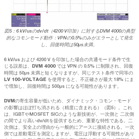
図5：6 kV/usのdv/dt（4200 V印加）に対するDVM 4000の典型
的なコモンモード動作：VPNの0.5%のみがエラーとして発生
し、回復時間は50μs未満。
6 kV/us および 4200 V を印加した場合の共通モード条件で生
じる誤差は、
では VPN の 0.5% に制限され、回復
DVM 4000
時間は 50μs 未満と短くなりますが、同じテスト条件で同等の
を使用すると、不正確さが最大 ​​18% にま
LV 100-VOLTAGE
で増加し、回復時間は 500μs になる可能性があります。
の寄生容量が低いため、ダイナミック・コモン・モード
DVM
の影響はほぼ打ち消される（精度に含まれる）（図5）。これ
は、IGBTやMOSFET SICのような新技術が、一次側と 二次側
の間でより高いdv/dtを提供するため、重要な特性である。二
次側は、安全上の理由から一般的にアースに接続される。一次
側では差動電圧を測定しますが、電圧は浮動する可能性があり