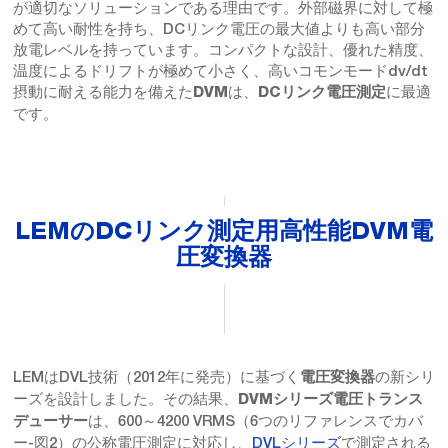
が適切なソリューションである理由です。外部磁界に対して極
めて高い耐性を持ち、DCリンク電圧の最大値よりも高い部分
放電レベルを持っています。コンパクトな設計、優れた精度、
温度によるドリフトが極めて小さく、高いコモンモードdv/dt
摂動に耐える能力を備えた
は、
に最適
DVM
DCリンク電圧測定
です。
LEMのDCリンク測定用高性能DVM電
圧変換器
LEMはDVL技術（2012年に発売）に基づく
の新シリ
電圧変換器
ーズを設計しました。その結果、
DVMシリーズ電圧トランス
は、600～4200 VRMS（6つのリファレンスでカバ
デューサー
ー-図2）の公称電圧測定に対応し、
DVLシリーズ
で測定される