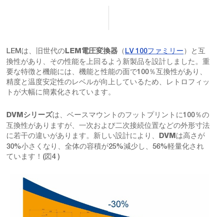
LEMは、旧世代の
（
LV 100ファミリー
）と互
LEM電圧変換器
換性があり、その性能を上回るよう新製品を設計しました。重
要な特徴と機能には、機能と性能の面で100％互換性があり、
精度と温度安定性のレベルが向上しているため、レトロフィッ
トが大幅に簡素化されています。
は、ベースマウントのフットプリントに100％の
DVMシリーズ
互換性がありますが、一次および二次接続位置などの外形寸法
に若干の違いがあります。新しい設計により、
は高さが
DVM
30%小さくなり、全体の容積が25%減少し、56%軽量化され
ています！(図4 )