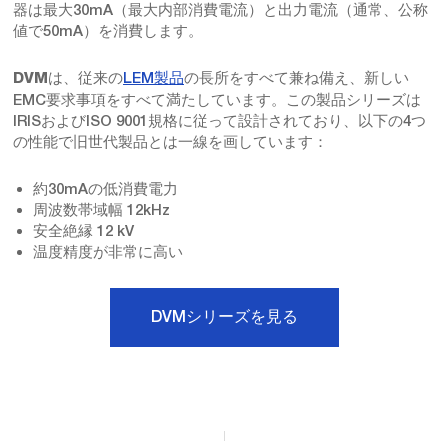
器は最大30mA（最大内部消費電流）と出力電流（通常、公称
値で50mA）を消費します。
は、従来の
LEM製品
の長所をすべて兼ね備え、新しい
DVM
EMC要求事項をすべて満たしています。この製品シリーズは
IRISおよびISO 9001規格に従って設計されており、以下の4つ
の性能で旧世代製品とは一線を画しています：
約30mAの低消費電力
周波数帯域幅 12kHz
安全絶縁 12 kV
温度精度が非常に高い
DVMシリーズを見る