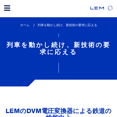
メ
ホーム
lem_current_page
列車を動かし続け、新技術の要求に応える
イ
:
ン
コ
列車を動かし続け、新技術の要
ン
求に応える
テ
ン
ツ
に
移
動
LEMのDVM電圧変換器による鉄道の