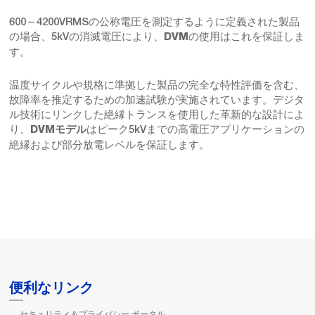
600～4200VRMSの公称電圧を測定するように定義された製品
の場合、5kVの消滅電圧により、
の使用はこれを保証しま
DVM
す。
温度サイクルや規格に準拠した製品の完全な特性評価を含む、
故障率を推定するための加速試験が実施されています。デジタ
ル技術にリンクした絶縁トランスを使用した革新的な設計によ
り、
はピーク5kVまでの高電圧アプリケーションの
DVMモデル
絶縁および部分放電レベルを保証します。
便利なリンク
セキュリティ＆プライバシー ポータル