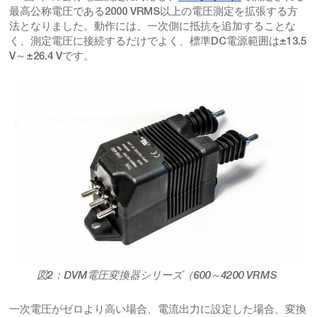
最高公称電圧である2000 VRMS以上の電圧測定を拡張する方
法となりました。動作には、一次側に抵抗を追加することな
く、測定電圧に接続するだけでよく、標準DC電源範囲は±13.5
V～±26.4 Vです。
図2：DVM電圧変換器シリーズ（600～4200 VRMS
一次電圧がゼロより高い場合、電流出力に設定した場合、変換