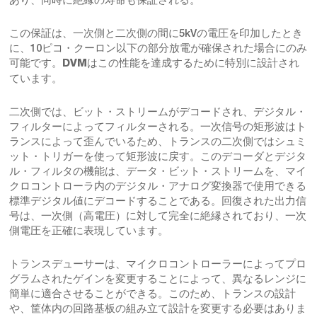
この保証は、一次側と二次側の間に5kVの電圧を印加したとき
に、10ピコ・クーロン以下の部分放電が確保された場合にのみ
可能です。
はこの性能を達成するために特別に設計され
DVM
ています。
二次側では、ビット・ストリームがデコードされ、デジタル・
フィルターによってフィルターされる。一次信号の矩形波はト
ランスによって歪んでいるため、トランスの二次側ではシュミ
ット・トリガーを使って矩形波に戻す。このデコーダとデジタ
ル・フィルタの機能は、データ・ビット・ストリームを、マイ
クロコントローラ内のデジタル・アナログ変換器で使用できる
標準デジタル値にデコードすることである。回復された出力信
号は、一次側（高電圧）に対して完全に絶縁されており、一次
側電圧を正確に表現しています。
トランスデューサーは、マイクロコントローラーによってプロ
グラムされたゲインを変更することによって、異なるレンジに
簡単に適合させることができる。このため、トランスの設計
や、筐体内の回路基板の組み立て設計を変更する必要はありま