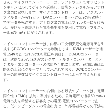
せん。マイクロコントローラーは、ソフトウェアでオフセット
をキャンセルしてゲインを調整し、信号をデジタルからアナロ
グ出力に変換します。マイクロコントローラーは、デジタル・
フィルターから12ビットD/Aコンバーターへ約6μsの転送時間
でデータを転送する。アナログ出力電圧はフィルターにかけら
れ、短絡から保護された電流発生器を使用して電流（フルスケ
ール±75 mA）に変換されます。
マイクロコントローラーは、内部の二次側安定化電源電圧を生
成するDC/DCコンバーターも制御します。
ユーザーは通
DVM
常±24Vまたは±15VのDC電圧を供給し、DC/DCコンバーター
は一次側で±5Vと±3.3Vのシグマ・デルタ・コンバーターとデ
ジタル・エンコーダーへの供給を可能にします。追加回路は回
路図の上部にグループとして示されており、DC/DCコンバー
ターの周波数はマイクロコントローラーによって与えられま
す。
マイクロコントローラーの右側にある最後のブロックは、電磁
両立性（EMC）規制に準拠するため、公称電圧で通常50 mAの
電流出力を希望する顧客向けの電圧-電流コンバーターであ
る。低インピーダンスの電流出力は、外部電磁界からの干渉を