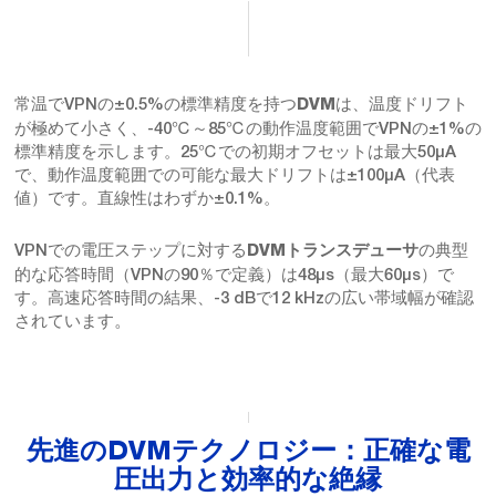
常温でVPNの±0.5%の標準精度を持つ
は、温度ドリフト
DVM
が極めて小さく、-40℃～85℃の動作温度範囲でVPNの±1%の
標準精度を示します。25℃での初期オフセットは最大50μA
で、動作温度範囲での可能な最大ドリフトは±100μA（代表
値）です。直線性はわずか±0.1%。
VPNでの電圧ステップに対する
の典型
DVMトランスデューサ
的な応答時間（VPNの90％で定義）は48μs（最大60μs）で
す。高速応答時間の結果、-3 dBで12 kHzの広い帯域幅が確認
されています
。
先進のDVMテクノロジー：正確な電
圧出力と効率的な絶縁