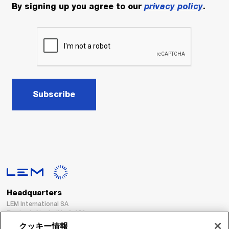
By signing up you agree to our
privacy policy
.
Subscribe
Headquarters
LEM International SA
Route du Nant-d’Avril, 152
1217 Meyrin
クッキー情報