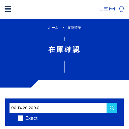
メ
ホーム
lem_current_page
在庫確認
イ
:
ン
コ
在庫確認
ン
テ
ン
ツ
に
移
動