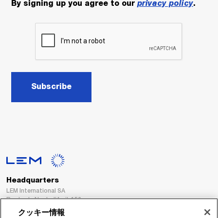
By signing up you agree to our
privacy policy
.
Subscribe
Headquarters
LEM International SA
Route du Nant-d’Avril, 152
1217 Meyrin
クッキー情報
Switzerland