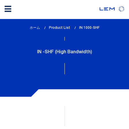
メ
ホーム
Product List
lem_current_page
IN 1000-SHF
イ
:
ン
コ
IN -SHF (High Bandwidth)
ン
テ
ン
ツ
に
移
動