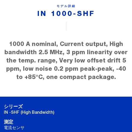
モデル詳細
IN 1000-SHF
1000 A nominal, Current output, High
bandwidth 2.5 MHz, 3 ppm linearity over
the temp. range, Very low offset drift 5
ppm, low noise 0.2 ppm peak-peak, -40
to +85°C, one compact package.
シリーズ
IN -SHF (High Bandwidth)
測定
電流センサ