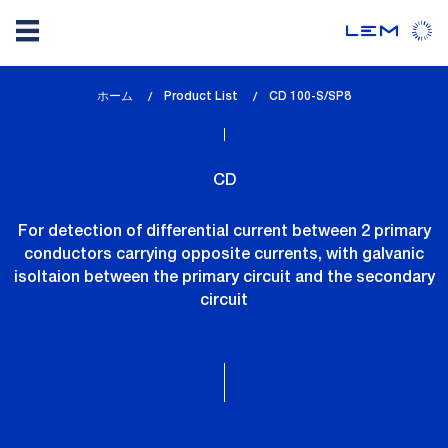
メ
ホーム
Product List
lem_current_page
CD 100-S/SP8
イ
:
ン
コ
CD
ン
テ
For detection of differential current between 2 primary
ン
conductors carrying opposite currents, with galvanic
ツ
isoltaion between the primary circuit and the secondary
に
circuit
移
動