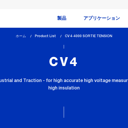
製品
アプリケーション
ホーム
Product List
lem_current_page
CV 4-4000 SORTIE TENSION
:
CV4
strial and Traction - for high accurate high voltage mea
high insulation