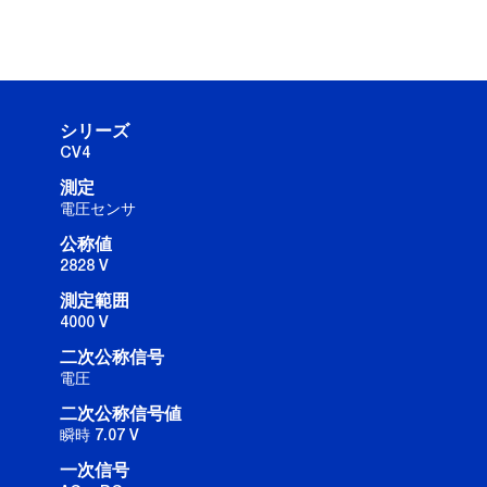
シリーズ
CV4
測定
電圧センサ
公称値
2828 V
測定範囲
4000 V
二次公称信号
電圧
二次公称信号値
瞬時 7.07 V
一次信号