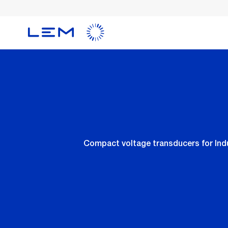
メ
イ
ン
コ
ン
テ
ン
ツ
に
移
動
Compact voltage transducers for Indu