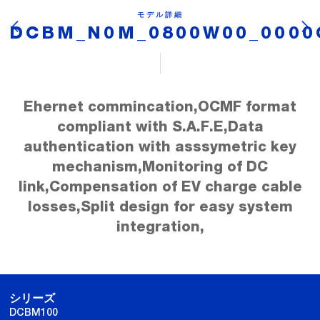
モデル詳細
DCBM_N0M_0800W00_0000
Ehernet commincation,OCMF format
compliant with S.A.F.E,Data
authentication with asssymetric key
mechanism,Monitoring of DC
link,Compensation of EV charge cable
losses,Split design for easy system
integration,
シリーズ
DCBM100