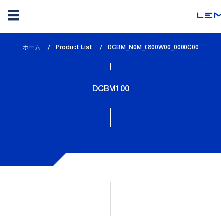
メ
ホーム
Product List
lem_current_page
DCBM_N0M_0800W00_0000C00
イ
:
ン
コ
DCBM100
ン
テ
ン
ツ
に
移
動