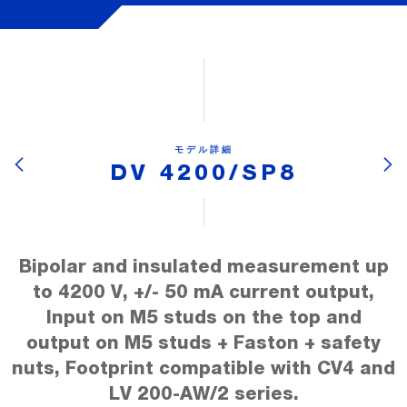
モデル詳細
DV 4200/SP8
Bipolar and insulated measurement up
to 4200 V, +/- 50 mA current output,
Input on M5 studs on the top and
output on M5 studs + Faston + safety
nuts, Footprint compatible with CV4 and
LV 200-AW/2 series.