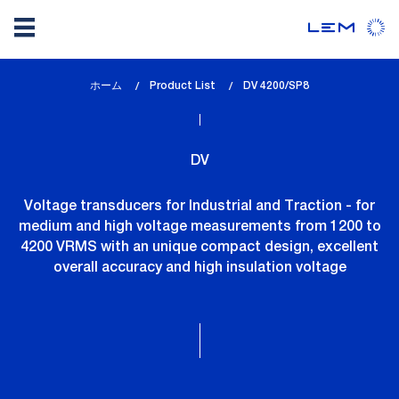
メ
ホーム
Product List
lem_current_page
DV 4200/SP8
イ
:
ン
コ
DV
ン
テ
Voltage transducers for Industrial and Traction - for
ン
medium and high voltage measurements from 1200 to
ツ
4200 VRMS with an unique compact design, excellent
に
overall accuracy and high insulation voltage
移
動