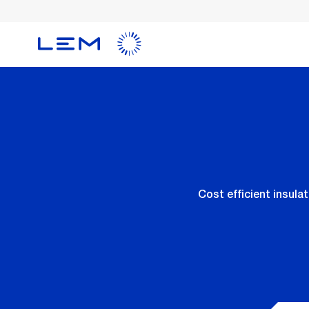
メ
イ
ン
コ
ン
テ
ン
ツ
に
移
動
Cost efficient insul