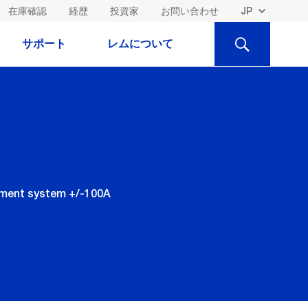
在庫確認
経歴
投資家
お問い合わせ
検
サポート
レムについて
索
gement system +/-100A