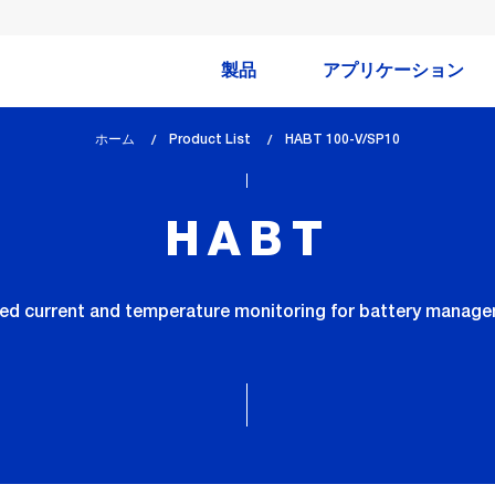
製品
アプリケーション
ホーム
Product List
lem_current_page
HABT 100-V/SP10
:
HABT
ated current and temperature monitoring for battery mana