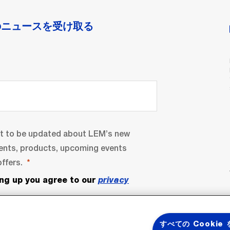
のニュースを受け取る
nt to be updated about LEM’s new
ents, products, upcoming events
ffers.
ing up you agree to our
privacy
すべての Cookie