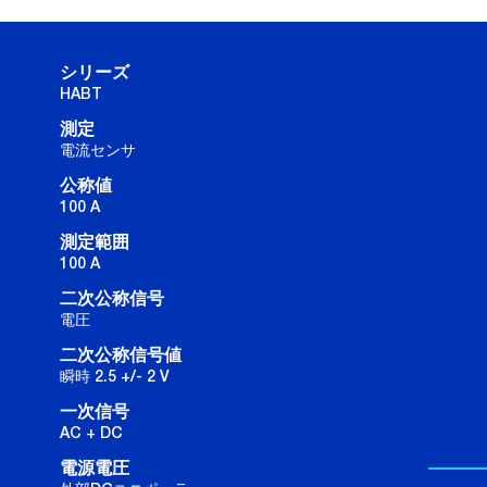
シリーズ
HABT
測定
電流センサ
公称値
100 A
測定範囲
100 A
二次公称信号
電圧
二次公称信号値
瞬時 2.5 +/- 2 V
一次信号
AC + DC
電源電圧