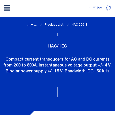
メ
ホーム
Product List
lem_current_page
HAC 200-S
イ
:
ン
コ
HAC/HEC
ン
テ
Compact current transducers for AC and DC currents
ン
from 200 to 800A. Instantaneous voltage output +/- 4 V.
ツ
Bipolar power supply +/- 15 V. Bandwidth: DC...50 kHz
に
移
動