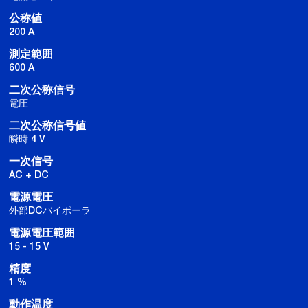
公称値
200 A
測定範囲
600 A
二次公称信号
電圧
二次公称信号値
瞬時 4 V
一次信号
AC + DC
電源電圧
外部DCバイポーラ
電源電圧範囲
15 - 15 V
精度
1 %
動作温度