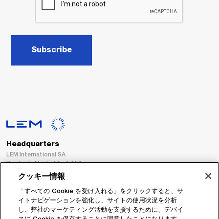
Subscribe
Headquarters
LEM International SA
Route du Nant-d’Avril, 152
1217 Meyrin
クッキー情報
Switzerland
「すべての Cookie を受け入れる」をクリックすると、サ
イトナビゲーションを強化し、サイトの使用状況を分析
Tel. :
+41 22 706 11 11
し、弊社のマーケティング活動を支援するために、デバイ
Fax : +41 22 794 94 78
スに Cookie を保存することに同意したことになります。