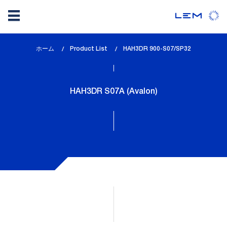
メ
ホーム
Product List
lem_current_page
HAH3DR 900-S07/SP32
イ
:
ン
コ
HAH3DR S07A (Avalon)
ン
テ
ン
ツ
に
移
動