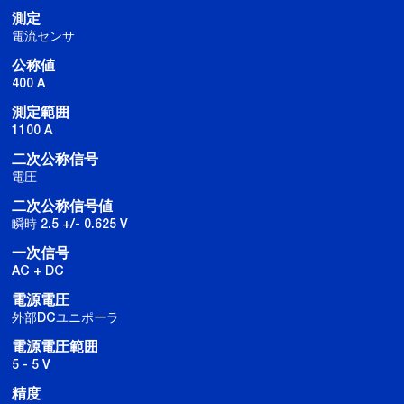
測定
電流センサ
公称値
400 A
測定範囲
1100 A
二次公称信号
電圧
二次公称信号値
瞬時 2.5 +/- 0.625 V
一次信号
AC + DC
電源電圧
外部DCユニポーラ
電源電圧範囲
5 - 5 V
精度