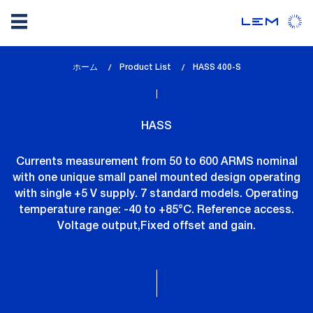
メ
ホーム
Product List
lem_current_page
HASS 400-S
イ
:
ン
コ
HASS
ン
テ
Currents measurement from 50 to 600 ARMS nominal
ン
with one unique small panel mounted design operating
ツ
with single +5 V supply. 7 standard models. Operating
に
temperature range: -40 to +85°C. Reference access.
移
Voltage output,Fixed offset and gain.
動