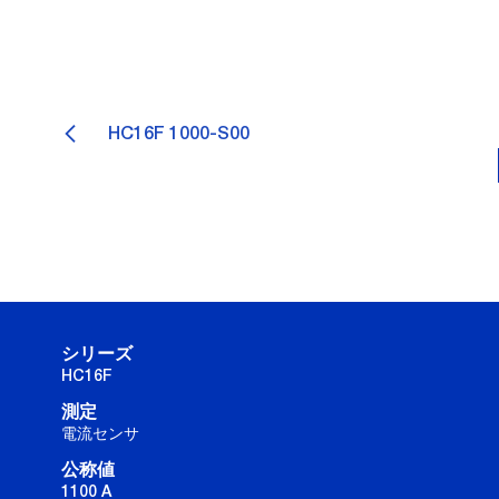
HC16F 1000-S00
シリーズ
HC16F
測定
電流センサ
公称値
1100 A