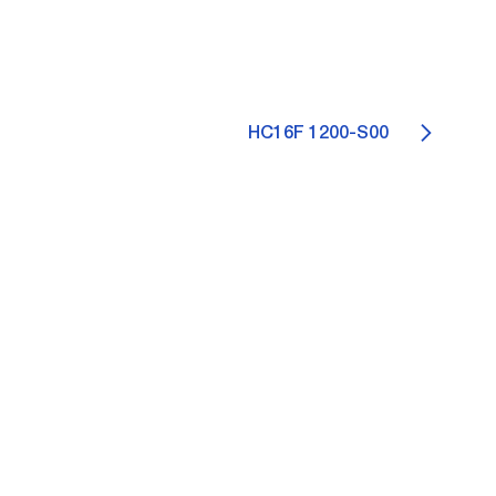
HC16F 1200-S00
0