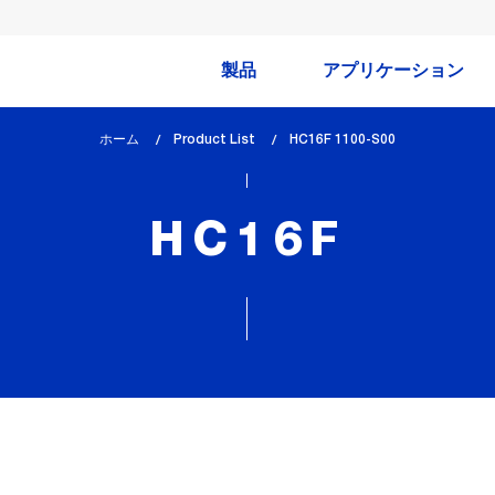
製品
アプリケーション
ホーム
Product List
lem_current_page
HC16F 1100-S00
:
HC16F